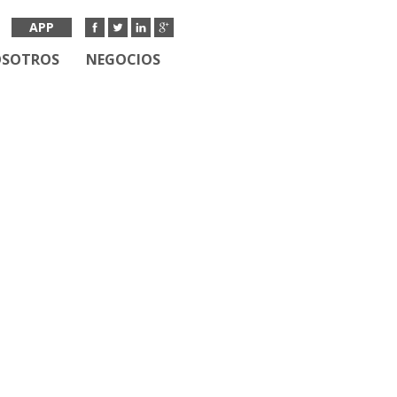
APP
OSOTROS
NEGOCIOS