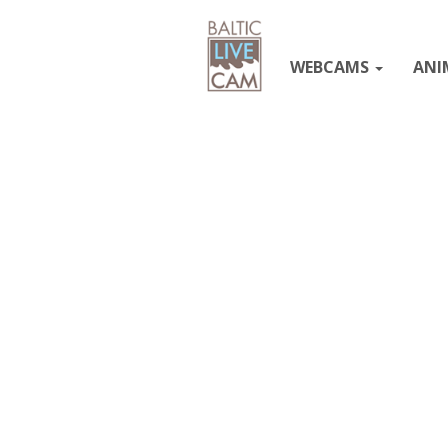
WEBCAMS
ANI