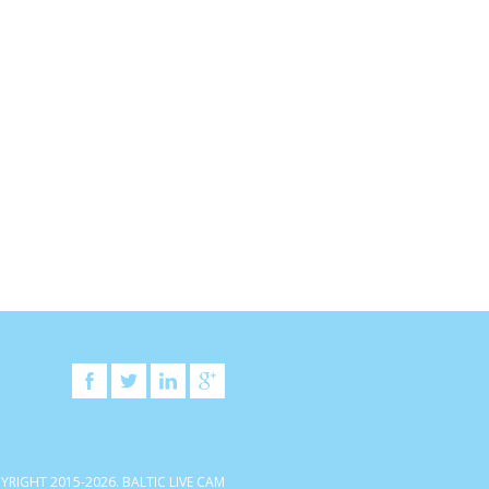
YRIGHT 2015-2026. BALTIC LIVE CAM