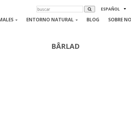
ESPAÑOL
MALES
ENTORNO NATURAL
BLOG
SOBRE N
BÂRLAD