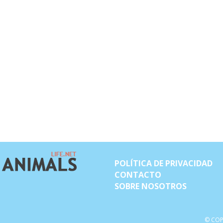
POLÍTICA DE PRIVACIDAD
CONTACTO
SOBRE NOSOTROS
© COP