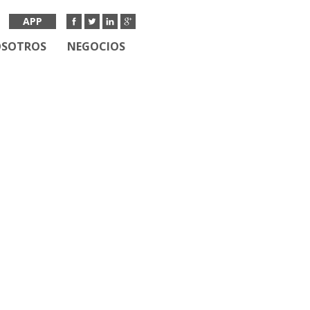
APP
OSOTROS
NEGOCIOS