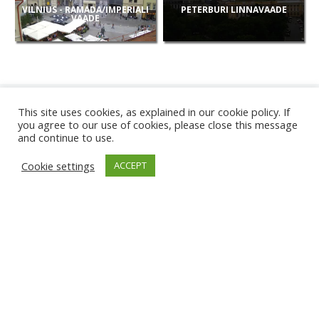
VILNIUS - RAMADA/IMPERIALI
PETERBURI LINNAVAADE
VAADE
This site uses cookies, as explained in our cookie policy. If
you agree to our use of cookies, please close this message
and continue to use.
UUED
Cookie settings
ACCEPT
KAAMERAD
KARWIA RAND
TÂRGU JIU