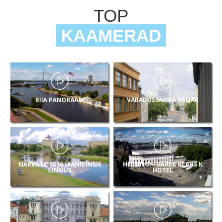
TOP
KAAMERAD
RIIA PANORAAM
VABADUSSAMBA VÄLJAK
NARVA LOSS JA JAANILINNA
HELSINGI - VAADE KLAUS K
LINNUS
HOTEL