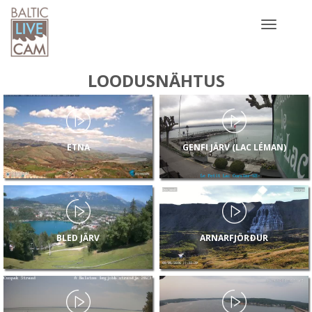
Toggle
navigatio
LOODUSNÄHTUS
ETNA
GENFI JÄRV (LAC LÉMAN)
BLED JÄRV
ARNARFJÖRÐUR