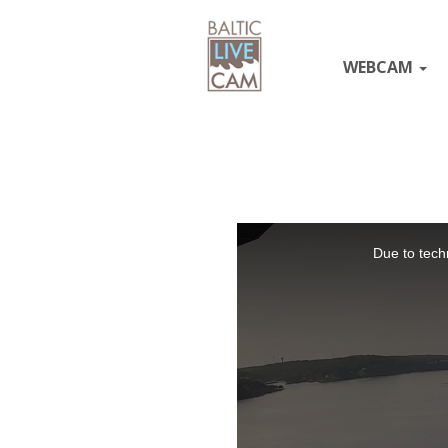
WEBCAM
This
Due to techn
is
a
modal
window.