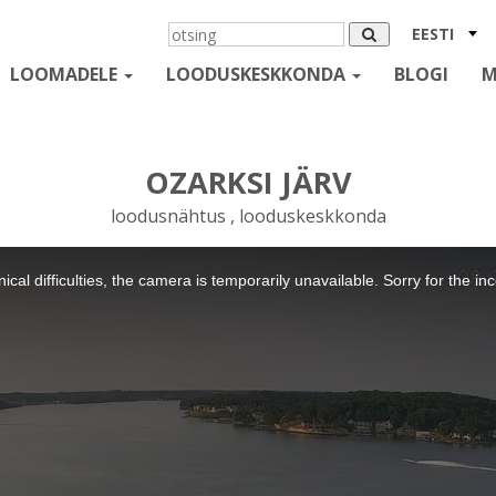
EESTI
LOOMADELE
LOODUSKESKKONDA
BLOGI
M
OZARKSI JÄRV
loodusnähtus , looduskeskkonda
ical difficulties, the camera is temporarily unavailable. Sorry for the i