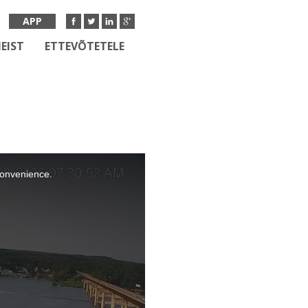
APP
EIST
ETTEVÕTETELE
nconvenience.