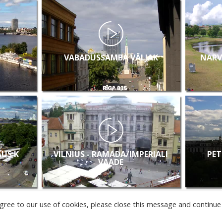
VABADUSSAMBA VÄLJAK
NARV
AUS K
VILNIUS - RAMADA/IMPERIALI
PET
VAADE
u agree to our use of cookies, please close this message and continue