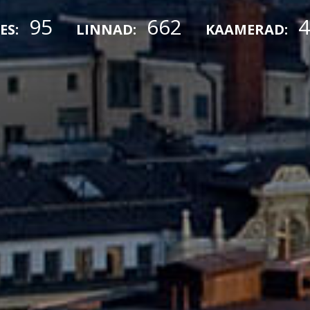
95
662
4
ES:
LINNAD:
KAAMERAD: