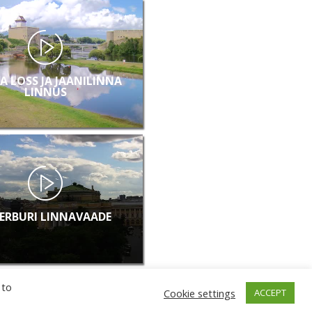
A LOSS JA JAANILINNA
LINNUS
ERBURI LINNAVAADE
 to
Cookie settings
ACCEPT