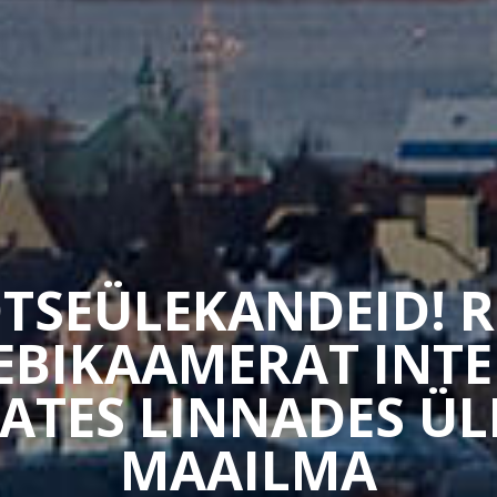
TSEÜLEKANDEID! 
EEBIKAAMERAT INTE
ATES LINNADES Ü
MAAILMA