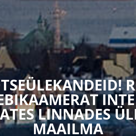
TSEÜLEKANDEID! 
EEBIKAAMERAT INTE
ATES LINNADES Ü
MAAILMA