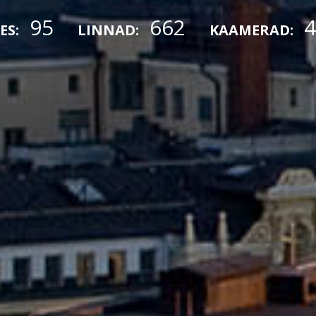
95
662
4
ES:
LINNAD:
KAAMERAD: