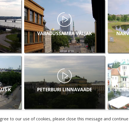
VABADUSSAMBA VÄLJAK
NARV
AUS K
PETERBURI LINNAVAADE
VILNI
u agree to our use of cookies, please close this message and continue