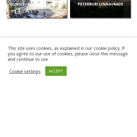
VILNIUS - RAMADA/IMPERIALI
PETERBURI LINNAVAADE
VAADE
This site uses cookies, as explained in our cookie policy. If
you agree to our use of cookies, please close this message
and continue to use.
UUED
Cookie settings
ACCEPT
KAAMERAD
KARWIA RAND
TÂRGU JIU