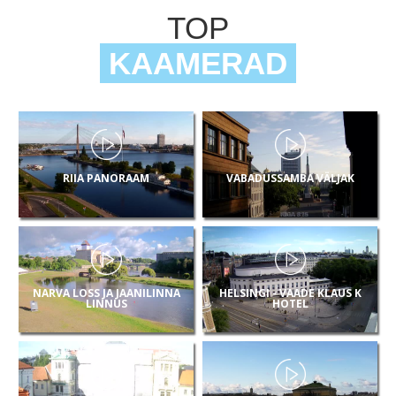
TOP
KAAMERAD
RIIA PANORAAM
VABADUSSAMBA VÄLJAK
NARVA LOSS JA JAANILINNA
HELSINGI - VAADE KLAUS K
LINNUS
HOTEL