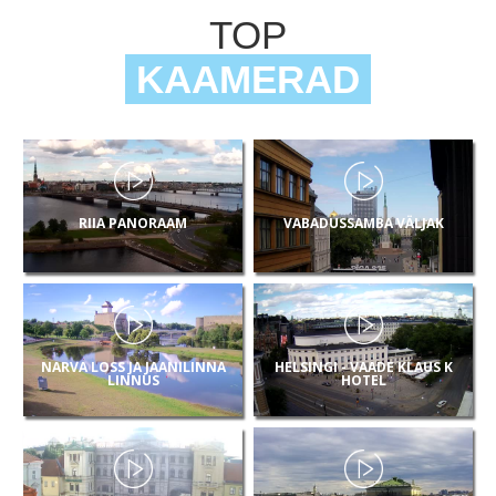
TOP
KAAMERAD
RIIA PANORAAM
VABADUSSAMBA VÄLJAK
NARVA LOSS JA JAANILINNA
HELSINGI - VAADE KLAUS K
LINNUS
HOTEL