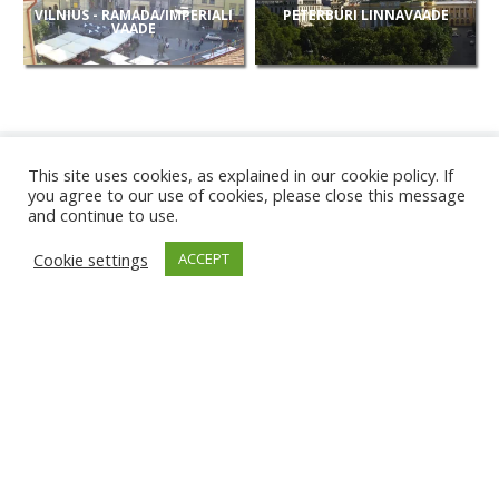
VILNIUS - RAMADA/IMPERIALI
PETERBURI LINNAVAADE
VAADE
This site uses cookies, as explained in our cookie policy. If
you agree to our use of cookies, please close this message
and continue to use.
UUED
Cookie settings
ACCEPT
KAAMERAD
KARWIA RAND
TÂRGU JIU