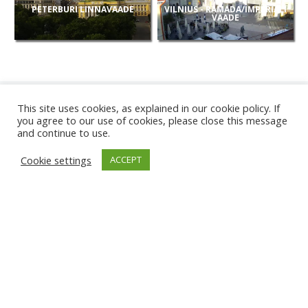
PETERBURI LINNAVAADE
VILNIUS - RAMADA/IMPERIALI
VAADE
This site uses cookies, as explained in our cookie policy. If
you agree to our use of cookies, please close this message
and continue to use.
UUED
Cookie settings
ACCEPT
KAAMERAD
KARWIA RAND
TÂRGU JIU