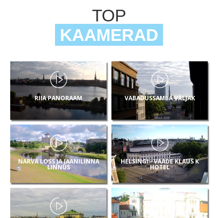
TOP
KAAMERAD
RIIA PANORAAM
VABADUSSAMBA VÄLJAK
NARVA LOSS JA JAANILINNA
HELSINGI - VAADE KLAUS K
LINNUS
HOTEL