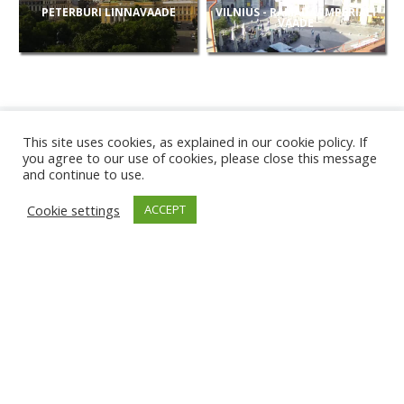
PETERBURI LINNAVAADE
VILNIUS - RAMADA/IMPERIALI
VAADE
This site uses cookies, as explained in our cookie policy. If
you agree to our use of cookies, please close this message
and continue to use.
UUED
Cookie settings
ACCEPT
KAAMERAD
KARWIA RAND
TÂRGU JIU