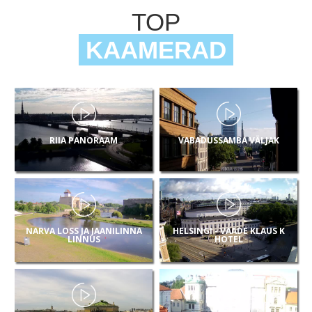
TOP
KAAMERAD
RIIA PANORAAM
VABADUSSAMBA VÄLJAK
NARVA LOSS JA JAANILINNA
HELSINGI - VAADE KLAUS K
LINNUS
HOTEL