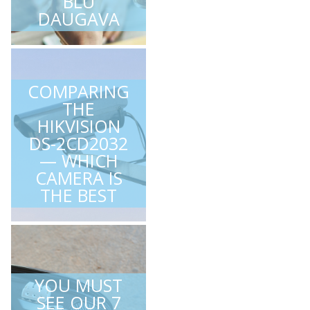
BLU
DAUGAVA
COMPARING
THE
HIKVISION
DS-2CD2032
— WHICH
CAMERA IS
THE BEST
YOU MUST
SEE OUR 7