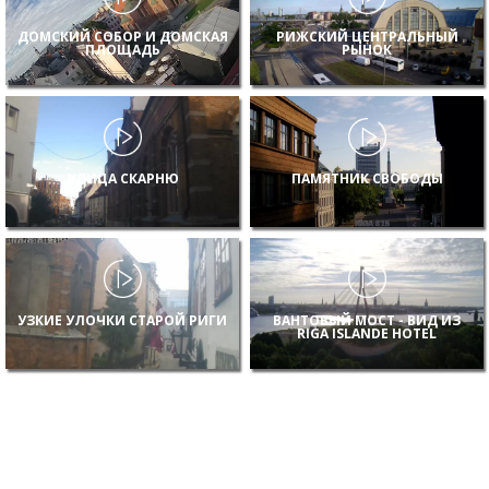
ДОМСКИЙ СОБОР И ДОМСКАЯ
РИЖСКИЙ ЦЕНТРАЛЬНЫЙ
ПЛОЩАДЬ
РЫНОК
УЛИЦА СКАРНЮ
ПАМЯТНИК СВОБОДЫ
УЗКИЕ УЛОЧКИ СТАРОЙ РИГИ
ВАНТОВЫЙ МОСТ - ВИД ИЗ
RIGA ISLANDE HOTEL