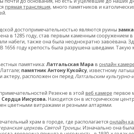
 почти до основания, но есть и уцелевшие до наших д
ся
прямая трансляция,
много памятников и католических
ей.
одской достопримечательностью являются руины
замка
ена в 1285 году, став первым каменным сооружением в
ли набеги, также она была неоднократно завоёвана. Зд
. В 1656 году крепость была разрушена шведами. Такую 
вестных памятника:
Латгальская Мара
в
онлайн камер
 Латгале;
памятник Антону Кукойсу
, известному латыш
 и актеру, расположен он перед
Латгальским культурно-
примечательностей Резекне в этой
веб камере
первое 
 Сердца Иисусова.
Находится он в историческом центр
шен цветными витражами и резными алтарями.
ечательный храм в городе, где располагается
онлайн к
еранская церковь Святой Троицы.
Изначально она была
 когда древесина пришла в негодность, в 1930-х годах е