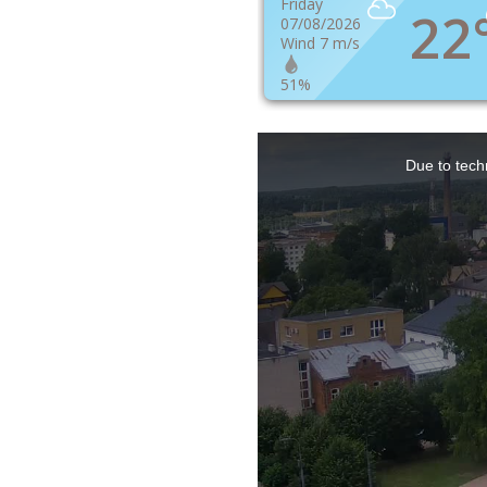
Friday
22
07/08/2026
Wind 7 m/s
51%
This
Due to techn
is
a
modal
window.