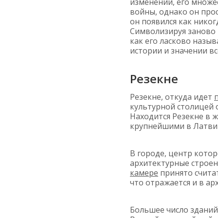
изменений, его множе
войны, однако он прос
он появился как никог
Символизируя заново
как его ласково назыв
истории и значении вс
Резекне
Резекне, откуда идет
культурной столицей 
Находится Резекне в 
крупнейшими в Латвии
В городе, центр кото
архитектурные строен
камере
принято счита
что отражается и в а
Большее число зданий 