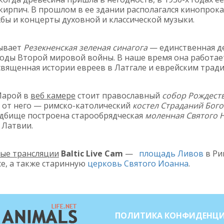
ирпич. В прошлом в ее здании располагался кинопрокат
жбы и концерты духовной и классической музыки.
ывает
Резекненская зеленая синагога
— единственная де
годы Второй мировой войны. В наше время она работает
священная истории евреев в Латгале и еврейским трад
Марой в
веб камере
стоит православный
собор Рождест
о от него — римско-католический
костел Страданий Бого
адбище построена старообрядческая
моленная Святого 
 Латвии.
ые трансляции
Baltic Live Cam
—
площадь Ливов
в Ри
е, а также старинную
церковь Святого Иоанна
.
ПОЛИТИКА КОНФИДЕНЦ