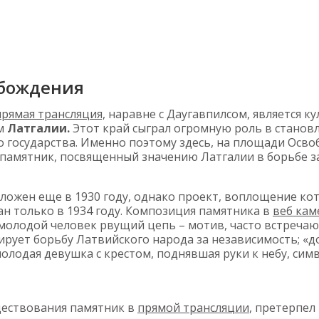
бождения
прямая трансляция,
наравне с Даугавпилсом, является к
ом
Латгалии.
Этот край сыграл огромную роль в станов
о государства. Именно поэтому здесь, на площади Осв
 памятник, посвященный значению Латгалии в борьбе з
ложен еще в 1930 году, однако проект, воплощение ко
ан только в 1934 году. Композиция памятника в
веб кам
молодой человек рвущий цепь – мотив, часто встречаю
ирует борьбу Латвийского народа за независимость; «д
молодая девушка с крестом, поднявшая руки к небу, си
ществования памятник в
прямой трансляции
, претерпел