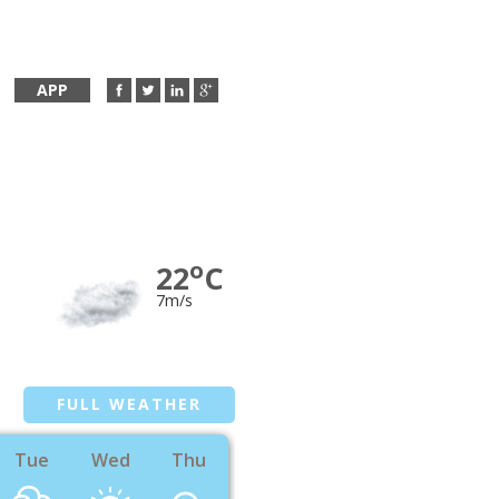
APP
o
22
C
7m/s
FULL WEATHER
Tue
Wed
Thu