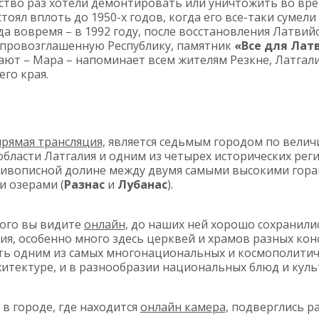
ство раз хотели демонтировать или уничтожить во в
тоял вплоть до 1950-х годов, когда его все-таки сумели
да вовремя – в 1992 году, после восстановления Латвий
 провозглашенную Республику, памятник
«Все для Лат
ают – Мара – напоминает всем жителям Резкне, Латгали
его края.
прямая трансляция,
является седьмым городом по величи
области Латгалия и одним из четырех исторических рег
живописной долине между двумя самыми высокими гора
 озерами (
Разнас
и
Лубанас
).
рого вы видите
онлайн,
до наших ней хорошо сохранили
ия, особенно много здесь церквей и храмов разных кон
ть одним из самых многонациональных и космополитич
рхитектуре, и в разнообразии национальных блюд и кул
в городе, где находится
онлайн камера,
подверглись р