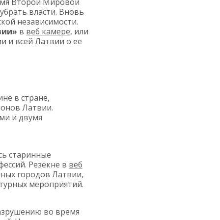
ремя Второй Мировой
 убрать власти. Вновь
ской независимости.
вии»
в
веб камере,
или
и и всей Латвии о ее
не в стране,
ионов Латвии.
ми и двумя
сь старинные
фессий. Резекне в
веб
ных городов Латвии,
ьтурных мероприятий.
азрушению во время