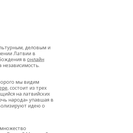
ультурным, деловым и
лении Латвии в
обождения в
онлайн
а независимость.
торого мы видим
ере,
состоит из трех
щийся на латвийских
очь народа» упавшая в
мволизируют идею о
 множество