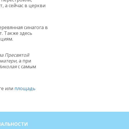
, а сейчас в церкви
ревянная синагога в
. Также здесь
ициям.
ва Пресвятой
матери,
а при
Николая
с самым
ге или
площадь
ИАЛЬНОСТИ