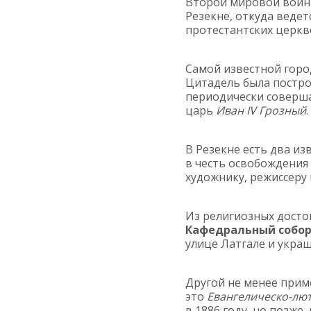
Второй мировой войны
Резекне, откуда ведет
протестантских церкв
Самой известной гор
Цитадель была постро
периодически соверша
царь
Иван IV Грозный
В Резекне есть два из
в честь освобождения
художнику, режиссеру
Из религиозных досто
Кафедральный собор
улице Латгале и укра
Другой не менее прим
это
Евангелическо-лют
в 1886 году, но позже,