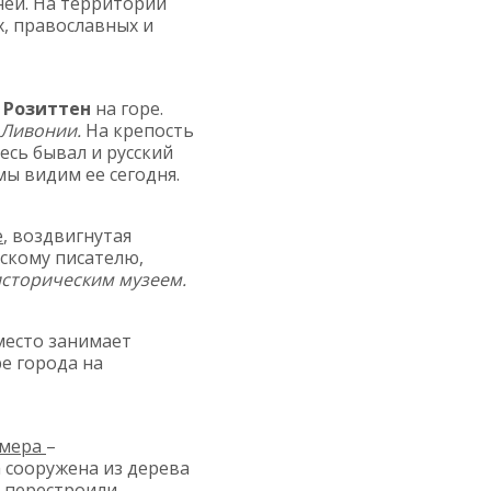
ней. На территории
, православных и
 Розиттен
на горе.
Ливонии.
На крепость
есь бывал и русский
мы видим ее сегодня.
е
, воздвигнутая
скому писателю,
историческим музеем.
место занимает
е города на
амера
–
 сооружена из дерева
е перестроили,