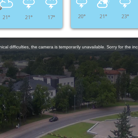
°
20°
21°
23°
21°
21°
17°
ical difficulties, the camera is temporarily unavailable. Sorry for the i