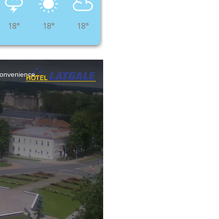
18°
18°
18°
nconvenience.