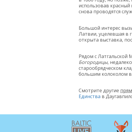
использовав красный к
снова проводятся слу
Большой интерес выз
Латвии, уцелевшая в 
открыта выставка, по
Рядом с Латгальской 
Богородицы
, недалек
старообрядческом кл
большим колоколом в
Смотрите другие
прям
Единства
в Даугавпилс