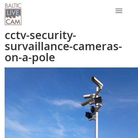
Toggle
navigatio
cctv-security-
survaillance-cameras-
on-a-pole