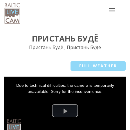
Toggle
navigatio
ПРИСТАНЬ БУДЁ
Пристань Будё , Пристань Будё
FULL WEATHER
This
Due to technical difficulties, the camera is temporarily
is
a
unavailable. Sorry for the inconvenience.
modal
window.
Play