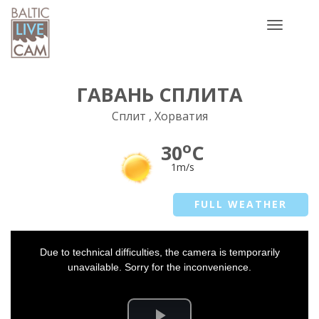
Toggle
navigatio
ГАВАНЬ СПЛИТА
Сплит , Хорватия
o
30
C
1m/s
FULL WEATHER
This
Due to technical difficulties, the camera is temporarily
is
a
unavailable. Sorry for the inconvenience.
modal
window.