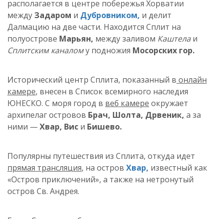
располагается в центре побережья Хорватии
между
Задаром
и
Дубровником,
и делит
Далмацию на две части. Находится Сплит на
полуострове
Марьян,
между заливом
Каштела
и
Сплитским каналом
у подножия
Мосорских гор.
Исторический центр Сплита, показанный в
онлайн
камере
, внесен в Список всемирного наследия
ЮНЕСКО. С моря город в
веб камере
окружает
архипелаг островов
Брач, Шолта, Дрвеник,
а за
ними —
Хвар, Вис
и
Бишево.
Популярны путешествия из Сплита, откуда идет
прямая трансляция
, на остров
Хвар,
известный как
«Остров приключений», а также на нетронутый
остров Св. Андрея.