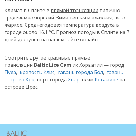
Климат в Сплите в
прямой трансляции
типично
средиземноморский. Зима теплая и влажная, лето
жаркое. Среднегодовая температура воздуха в
городе около 16.1 °C. Прогноз погоды в Сплите на 7
дней доступен на нашем сайте
онлайн.
Смотрите другие красивые
прямые
трансляции
Baltic Lice Cam
их Хорватии — город
Пула
,
крепость Клис
,
гавань города Бол
,
гавань
острова Крк
, порт города
Хвар.
пляж
Ковачине
на
острове Црес.