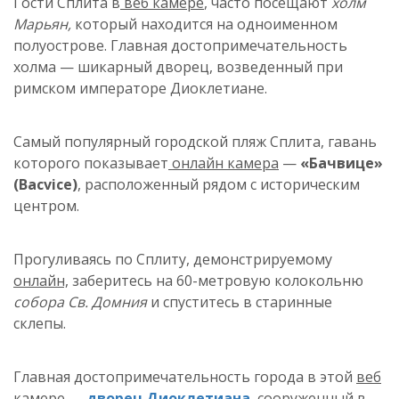
Гости Сплита в
веб камере
, часто посещают
холм
Марьян,
который находится на одноименном
полуострове. Главная достопримечательность
холма — шикарный дворец, возведенный при
римском императоре Диоклетиане.
Самый популярный городской пляж Сплита, гавань
которого показывает
онлайн камера
—
«Бачвице»
(Bacvice)
, расположенный рядом с историческим
центром.
Прогуливаясь по Сплиту, демонстрируемому
онлайн,
заберитесь на 60-метровую колокольню
собора Св. Домния
и спуститесь в старинные
склепы.
Главная достопримечательность города в этой
веб
камере
—
дворец Диоклетиана
, сооруженный в