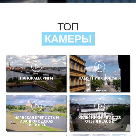
ТОП
КАМЕРЫ
ПАНОРАМА РИГИ
ПАМЯТНИК СВОБОДЫ
НАРВСКАЯ КРЕПОСТЬ И
ХЕЛЬСИНКИ – ВИД ИЗ
ИВАНГОРОДСКАЯ
ОТЕЛЯ KLAUS K
КРЕПОСТЬ