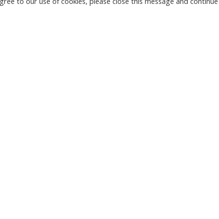
u agree to our use of cookies, please close this message and continue
НОВЫЕ
КАМЕРЫ
ТЫРГУ-ЖИУ