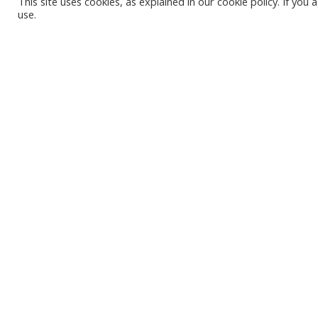
This site uses cookies, as explained in our cookie policy. If yo
use.
ПЛЯЖ КАРВЯ