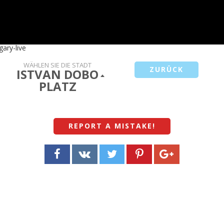
gary-live
WÄHLEN SIE DIE STADT
ZURÜCK
ISTVAN DOBO
PLATZ
REPORT A MISTAKE
!