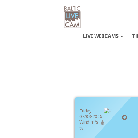
LIVE WEBCAMS
TI
Friday
°
07/08/2026
Wind m/s
%