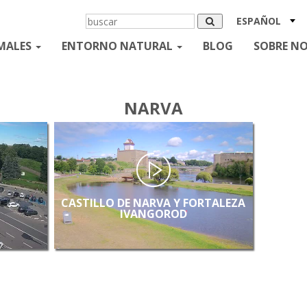
ESPAÑOL
MALES
ENTORNO NATURAL
BLOG
SOBRE N
NARVA
CASTILLO DE NARVA Y FORTALEZA
IVANGOROD