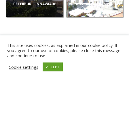
PETERBURI LINNAVAADE
VILNIUS - RAMADA/IMPERIALI
VAADE
This site uses cookies, as explained in our cookie policy. If
you agree to our use of cookies, please close this message
and continue to use.
UUED
Cookie settings
ACCEPT
KAAMERAD
KARWIA RAND
TÂRGU JIU