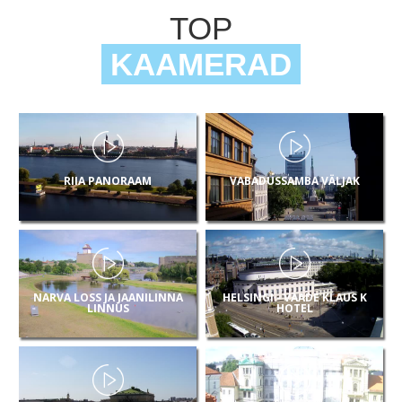
TOP
KAAMERAD
RIIA PANORAAM
VABADUSSAMBA VÄLJAK
NARVA LOSS JA JAANILINNA
HELSINGI - VAADE KLAUS K
LINNUS
HOTEL