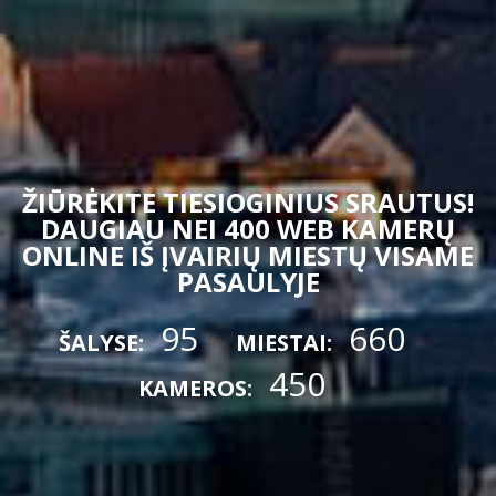
ŽIŪRĖKITE TIESIOGINIUS SRAUTUS!
DAUGIAU NEI 400 WEB KAMERŲ
ONLINE IŠ ĮVAIRIŲ MIESTŲ VISAME
PASAULYJE
95
660
ŠALYSE:
MIESTAI:
450
KAMEROS: