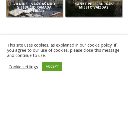
VILNIUS – VAIZDAS NUO
SANKT PETERBURGAS
VIEŠBUČIO RAMADA
MIESTO VAIZDAS
(IMPERIAL)
This site uses cookies, as explained in our cookie policy. If
you agree to our use of cookies, please close this message
and continue to use.
NAUJOS
Cookie settings
ACCEPT
KAMEROS
KARWIA PAPLŪDIMYS
TIRGU ŽIU