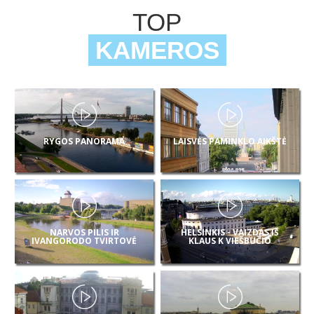
TOP
KAMEROS
RYGOS PANORAMA
LAISVĖS PAMINKLO AIKŠTĖ
NARVOS PILIS IR
HELSINKIS - VAIZDAS IŠ
IVANGORODO TVIRTOVĖ
KLAUS K VIEŠBUČIO