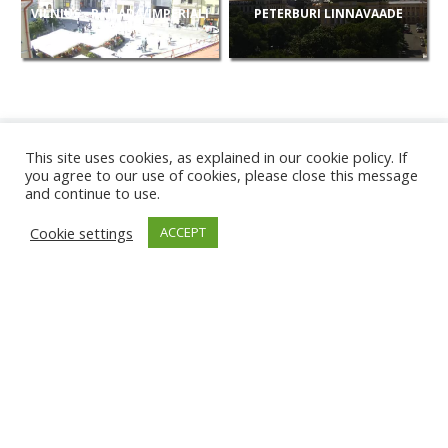
VILNIUS - RAMADA/IMPERIALI
PETERBURI LINNAVAADE
VAADE
This site uses cookies, as explained in our cookie policy. If
you agree to our use of cookies, please close this message
and continue to use.
UUED
Cookie settings
ACCEPT
KAAMERAD
KARWIA RAND
TÂRGU JIU