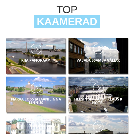
TOP
KAAMERAD
RIIA PANORAAM
VABADUSSAMBA VÄLJAK
NARVA LOSS JA JAANILINNA
HELSINGI - VAADE KLAUS K
LINNUS
HOTEL