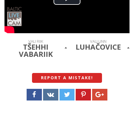
Play
Video
VALI RIIK
VALI LINN
TŠEHHI
LUHAČOVICE
VABARIIK
REPORT A MISTAKE
!