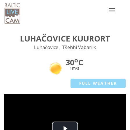
Toggle
navigatio
LUHAČOVICE KUURORT
Luhačovice , Tšehhi Vabariik
o
30
C
1m/s
FULL WEATHER