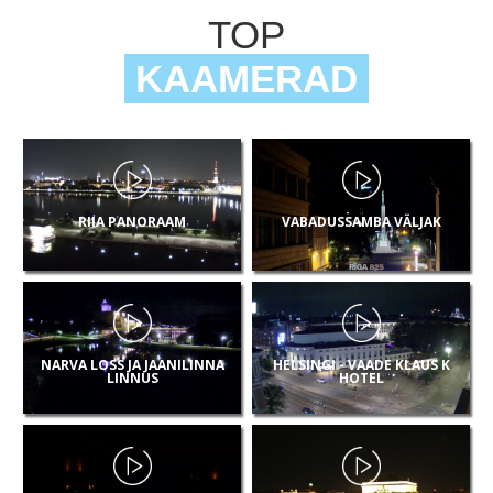
TOP
KAAMERAD
RIIA PANORAAM
VABADUSSAMBA VÄLJAK
NARVA LOSS JA JAANILINNA
HELSINGI - VAADE KLAUS K
LINNUS
HOTEL