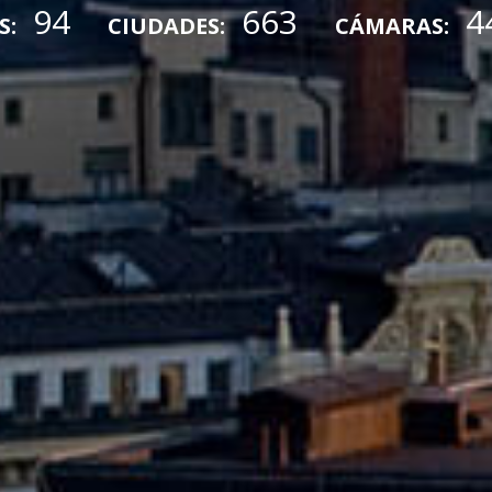
94
663
4
S:
CIUDADES:
CÁMARAS: