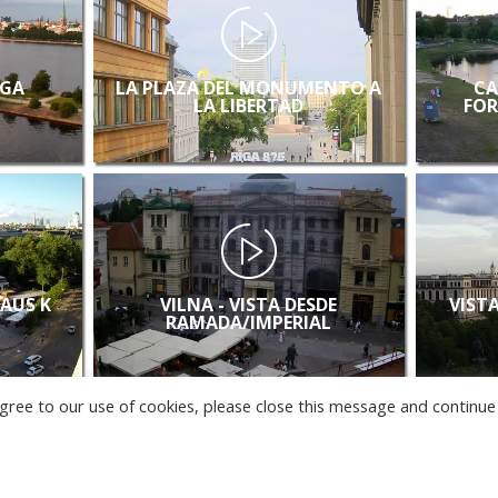
IGA
LA PLAZA DEL MONUMENTO A
CA
LA LIBERTAD
FOR
LAUS K
VILNA - VISTA DESDE
VISTA
RAMADA/IMPERIAL
u agree to our use of cookies, please close this message and continue