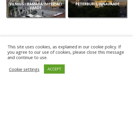
VILNIUS - RAMADA/IMPERIALI
PETERBURI LINNAVAADE
VAADE
This site uses cookies, as explained in our cookie policy. If
you agree to our use of cookies, please close this message
and continue to use.
UUED
Cookie settings
ACCEPT
KAAMERAD
KARWIA RAND
TÂRGU JIU