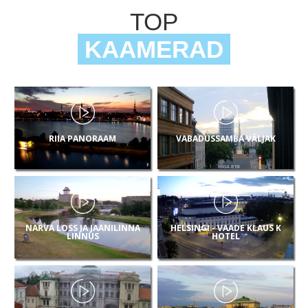
TOP
KAAMERAD
RIIA PANORAAM
VABADUSSAMBA VÄLJAK
NARVA LOSS JA JAANILINNA
HELSINGI - VAADE KLAUS K
LINNUS
HOTEL