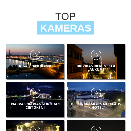
TOP
KAMERAS
RĪGAS PANORĀMA
BRĪVĪBAS PIEMINEKĻA
LAUKUMS
NARVAS UN IVANGORODAS
HELSINKI – SKATS NO KLAUS
CIETOKŠŅI
K HOTEL