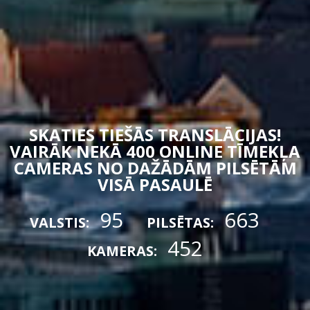
SKATIES TIEŠĀS TRANSLĀCIJAS!
VAIRĀK NEKĀ 400 ONLINE TĪMEKĻA
CAMERAS NO DAŽĀDĀM PILSĒTĀM
VISĀ PASAULĒ
95
663
VALSTIS:
PILSĒTAS:
452
KAMERAS: