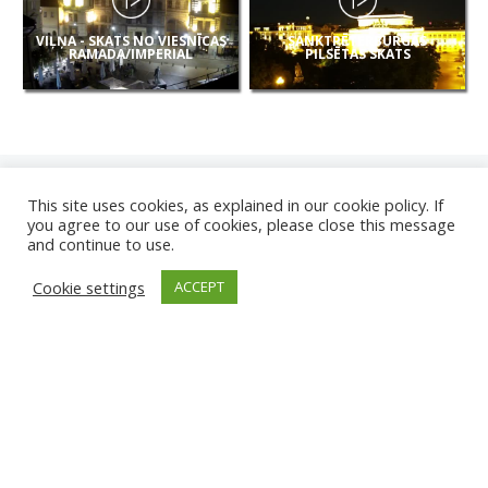
VIĻŅA - SKATS NO VIESNĪCAS
SANKTPĒTERBURGAS
RAMADA/IMPERIAL
PILSĒTAS SKATS
This site uses cookies, as explained in our cookie policy. If
you agree to our use of cookies, please close this message
and continue to use.
JAUNAS
Cookie settings
ACCEPT
KAMERAS
KARVJAS PLUDMALE
TIRGU ŽIU