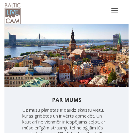
Toggle
navigatio
PAR MUMS
Uz mūsu planētas ir daudz skaistu vietu,
kuras gribētos un ir vērts apmeklēt. Un
kaut arī ne vienmēr ir iespējams ceļot, ar
mūsdienīgām straumju tehnoloģijām Jūs