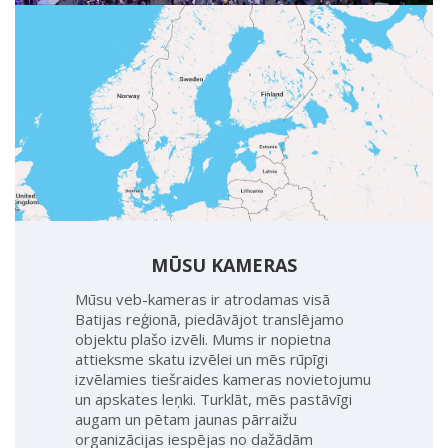
MŪSU KAMERAS
Mūsu veb-kameras ir atrodamas visā
Batijas reģionā, piedāvājot translējamo
objektu plašo izvēli. Mums ir nopietna
attieksme skatu izvēlei un mēs rūpīgi
izvēlamies tiešraides kameras novietojumu
un apskates leņki. Turklāt, mēs pastāvīgi
augam un pētam jaunas pārraižu
organizācijas iespējas no dažādām