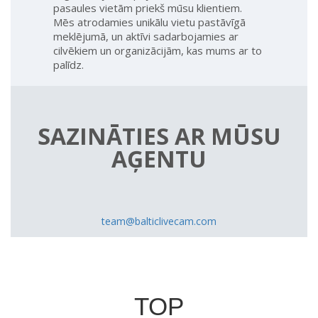
pasaules vietām priekš mūsu klientiem.
Mēs atrodamies unikālu vietu pastāvīgā
meklējumā, un aktīvi sadarbojamies ar
cilvēkiem un organizācijām, kas mums ar to
palīdz.
SAZINĀTIES AR MŪSU
AĢENTU
team@balticlivecam.com
TOP