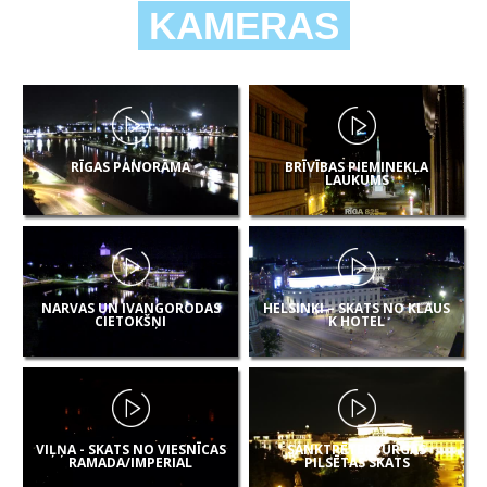
KAMERAS
RĪGAS PANORĀMA
BRĪVĪBAS PIEMINEKĻA
LAUKUMS
NARVAS UN IVANGORODAS
HELSINKI – SKATS NO KLAUS
CIETOKŠŅI
K HOTEL
VIĻŅA - SKATS NO VIESNĪCAS
SANKTPĒTERBURGAS
RAMADA/IMPERIAL
PILSĒTAS SKATS