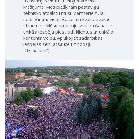
translācijas vietu attēlojumam visā
krāšņumā. Mēs piešķiram pastāvīgu
tehnisko atbalstu mūsu partneriem, lai
nodrošinātu visdrošākās un kvalitatīvākās
straumes. Mūsu straumju izmantošana - ir
unikāla iespēja piesaistīt klientus ar unikālo
kontenta veidu. Aplūkojiet sadarbības
iespējas šeit (atsauce uz nodaļu
''Risinājumi'').