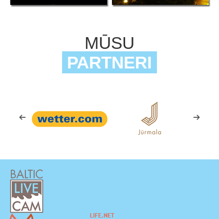
MŪSU
PARTNERI