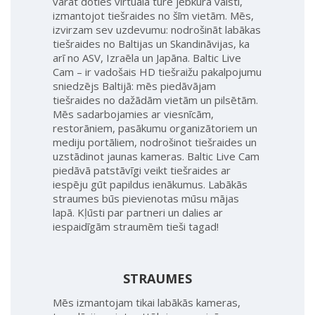
varat doties virtuālā tūrē jebkurā valstī,
izmantojot tiešraides no šīm vietām. Mēs,
izvirzam sev uzdevumu: nodrošināt labākas
tiešraides no Baltijas un Skandināvijas, ka
arī no ASV, Izraēla un Japāna. Baltic Live
Cam – ir vadošais HD tiešraižu pakalpojumu
sniedzējs Baltijā: mēs piedāvājam
tiešraides no dažādām vietām un pilsētām.
Mēs sadarbojamies ar viesnīcām,
restorāniem, pasākumu organizātoriem un
mediju portāliem, nodrošinot tiešraides un
uzstādinot jaunas kameras. Baltic Live Cam
piedāvā patstāvīgi veikt tiešraides ar
iespēju gūt papildus ienākumus. Labākās
straumes būs pievienotas mūsu mājas
lapā. Kļūsti par partneri un dalies ar
iespaidīgām straumēm tieši tagad!
STRAUMES
Mēs izmantojam tikai labākās kameras,