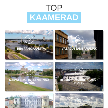
TOP
KAAMERAD
RIIA PANORAAM
VABADUSSAMBA VÄLJAK
NARVA LOSS JA JAANILINNA
HELSINGI - VAADE KLAUS K
LINNUS
HOTEL