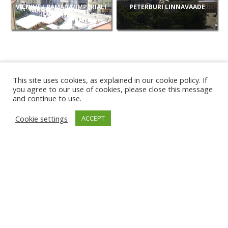
VILNIUS - RAMADA/IMPERIALI
PETERBURI LINNAVAADE
VAADE
This site uses cookies, as explained in our cookie policy. If
you agree to our use of cookies, please close this message
and continue to use.
UUED
Cookie settings
ACCEPT
KAAMERAD
KARWIA RAND
TÂRGU JIU