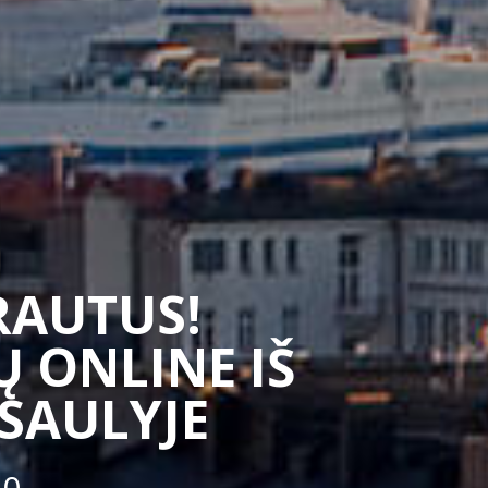
SRAUTUS!
 ONLINE IŠ
ASAULYJE
50