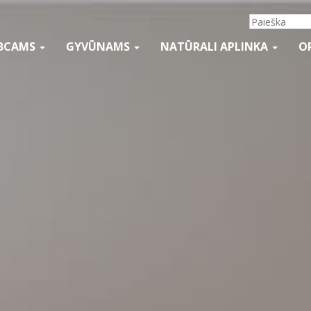
BCAMS
GYVŪNAMS
NATŪRALI APLINKA
O