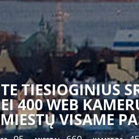
TE TIESIOGINIUS 
EI 400 WEB KAMERŲ
 MIESTŲ VISAME P
95
660
4