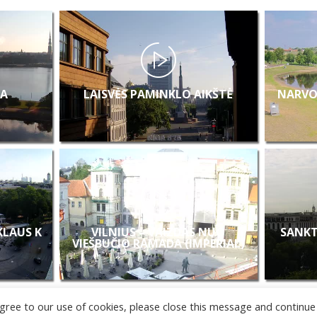
A
LAISVĖS PAMINKLO AIKŠTĖ
NARVO
 KLAUS K
VILNIUS – VAIZDAS NUO
SANKT
VIEŠBUČIO RAMADA (IMPERIAL)
u agree to our use of cookies, please close this message and continue