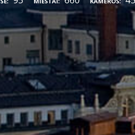
SE:
MIESTAI:
KAMEROS: