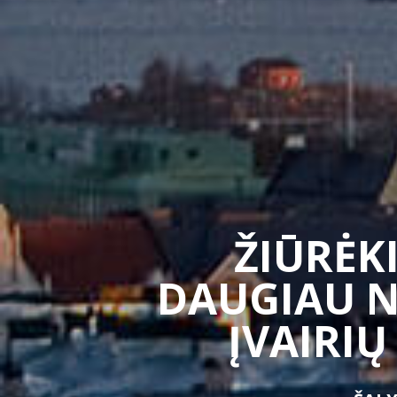
ŽIŪRĖKI
DAUGIAU N
ĮVAIRIŲ