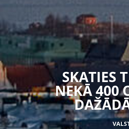
SKATIES 
NEKĀ 400 
DAŽĀDĀ
VALST