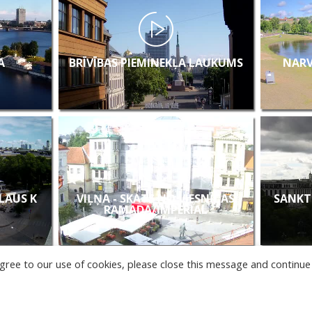
A
BRĪVĪBAS PIEMINEKĻA LAUKUMS
NARV
KLAUS K
VIĻŅA - SKATS NO VIESNĪCAS
SANKT
RAMADA/IMPERIAL
u agree to our use of cookies, please close this message and continue