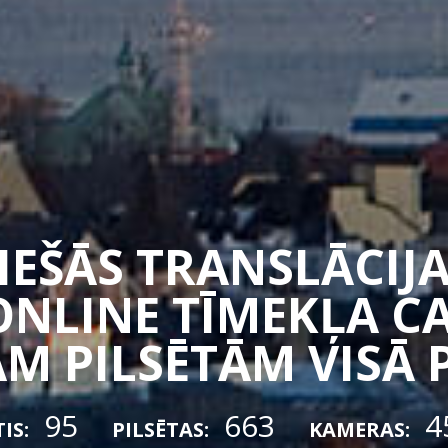
TIEŠĀS TRANSLĀCIJA
ONLINE TĪMEKĻA 
M PILSĒTĀM VISĀ 
95
663
4
IS:
PILSĒTAS:
KAMERAS: