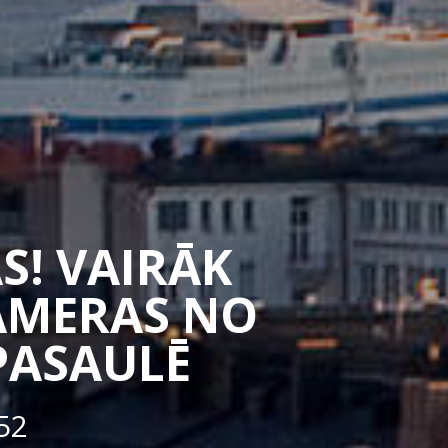
S! VAIRĀK
CAMERAS NO
PASAULĒ
52