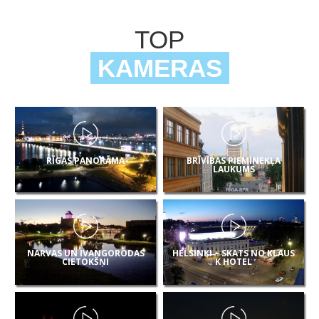
TOP
KAMERAS
RĪGAS PANORĀMA
BRĪVĪBAS PIEMINEKĻA
LAUKUMS
NARVAS UN IVANGORODAS
HELSINKI – SKATS NO KLAUS
CIETOKŠŅI
K HOTEL