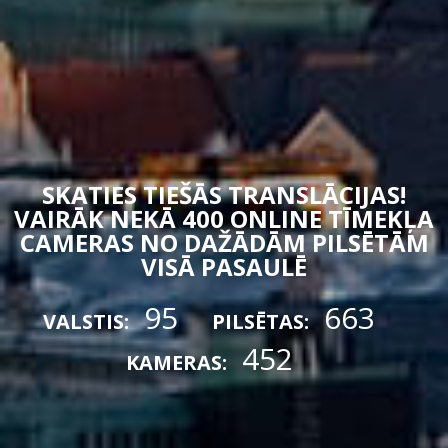
SKATIES TIEŠĀS TRANSLĀCIJAS!
VAIRĀK NEKĀ 400 ONLINE TĪMEKĻA
CAMERAS NO DAŽĀDĀM PILSĒTĀM
VISĀ PASAULĒ
95
663
VALSTIS:
PILSĒTAS:
452
KAMERAS: