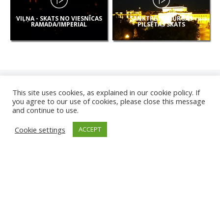
VIĻŅA - SKATS NO VIESNĪCAS
SANKTPĒTERBURGAS
RAMADA/IMPERIAL
PILSĒTAS SKATS
This site uses cookies, as explained in our cookie policy. If
you agree to our use of cookies, please close this message
and continue to use.
JAUNAS
Cookie settings
ACCEPT
KAMERAS
KARVJAS PLUDMALE
TIRGU ŽIU