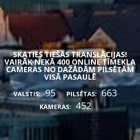
SKATIES TIEŠĀS TRANSLĀCIJAS!
VAIRĀK NEKĀ 400 ONLINE TĪMEKĻA
CAMERAS NO DAŽĀDĀM PILSĒTĀM
VISĀ PASAULĒ
95
663
VALSTIS:
PILSĒTAS:
452
KAMERAS: