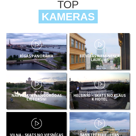
TOP
KAMERAS
RĪGAS PANORĀMA
BRĪVĪBAS PIEMINEKĻA
LAUKUMS
NARVAS UN IVANGORODAS
HELSINKI – SKATS NO KLAUS
CIETOKŠŅI
K HOTEL
VIĻŅA - SKATS NO VIESNĪCAS
SANKTPĒTERBURGAS