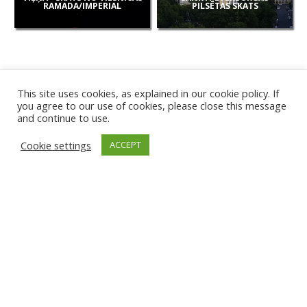
RAMADA/IMPERIAL
PILSĒTAS SKATS
This site uses cookies, as explained in our cookie policy. If
you agree to our use of cookies, please close this message
and continue to use.
JAUNAS
Cookie settings
ACCEPT
KAMERAS
KARVJAS PLUDMALE
TIRGU ŽIU