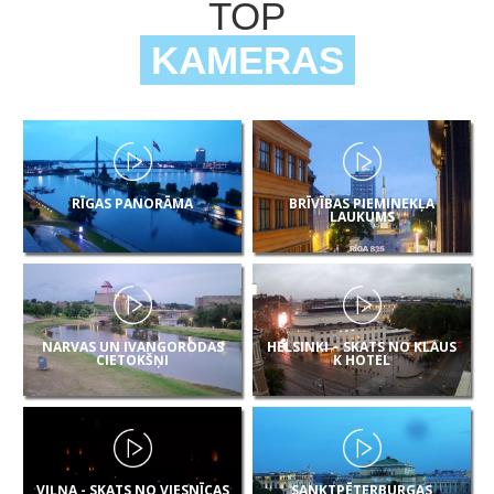
TOP
KAMERAS
RĪGAS PANORĀMA
BRĪVĪBAS PIEMINEKĻA
LAUKUMS
NARVAS UN IVANGORODAS
HELSINKI – SKATS NO KLAUS
CIETOKŠŅI
K HOTEL
VIĻŅA - SKATS NO VIESNĪCAS
SANKTPĒTERBURGAS