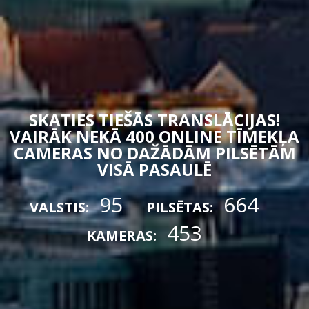
SKATIES TIEŠĀS TRANSLĀCIJAS!
VAIRĀK NEKĀ 400 ONLINE TĪMEKĻA
CAMERAS NO DAŽĀDĀM PILSĒTĀM
VISĀ PASAULĒ
95
664
VALSTIS:
PILSĒTAS:
453
KAMERAS: