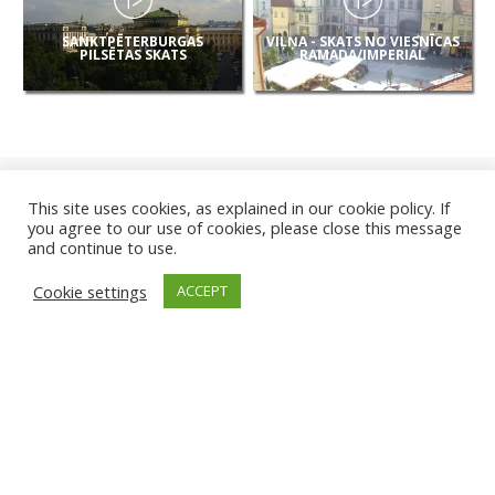
SANKTPĒTERBURGAS
VIĻŅA - SKATS NO VIESNĪCAS
PILSĒTAS SKATS
RAMADA/IMPERIAL
This site uses cookies, as explained in our cookie policy. If
you agree to our use of cookies, please close this message
and continue to use.
JAUNAS
Cookie settings
ACCEPT
KAMERAS
KARVJAS PLUDMALE
TIRGU ŽIU