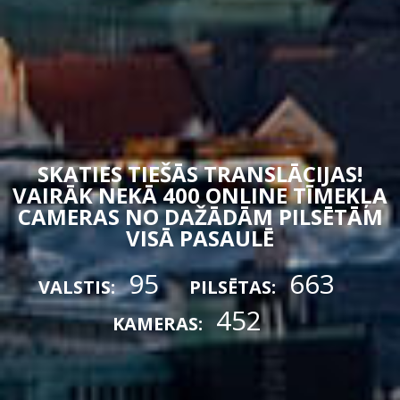
SKATIES TIEŠĀS TRANSLĀCIJAS!
VAIRĀK NEKĀ 400 ONLINE TĪMEKĻA
CAMERAS NO DAŽĀDĀM PILSĒTĀM
VISĀ PASAULĒ
95
663
VALSTIS:
PILSĒTAS:
452
KAMERAS: