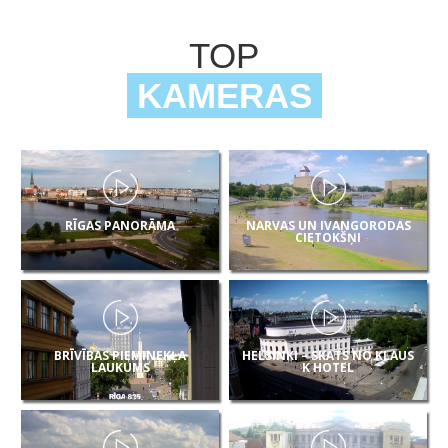
TOP
KAMERAS
RĪGAS PANORĀMA
NARVAS UN IVANGORODAS
CIETOKŠŅI
BRĪVĪBAS PIEMINEKĻA
HELSINKI – SKATS NO KLAUS
LAUKUMS
K HOTEL