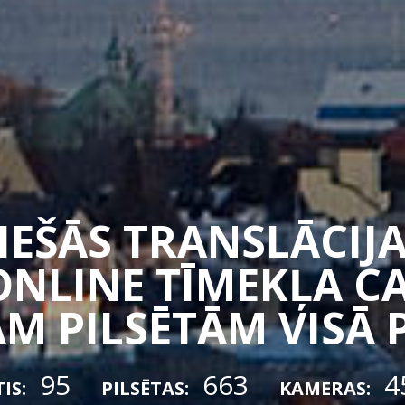
TIEŠĀS TRANSLĀCIJA
ONLINE TĪMEKĻA 
M PILSĒTĀM VISĀ 
95
663
4
IS:
PILSĒTAS:
KAMERAS: