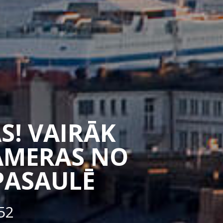
S! VAIRĀK
CAMERAS NO
PASAULĒ
52