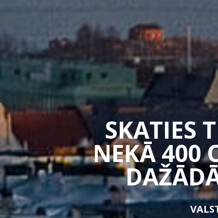
SKATIES 
NEKĀ 400 
DAŽĀDĀ
VALST