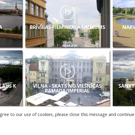
A
BRĪVĪBAS PIEMINEKĻA LAUKUMS
NARV
KLAUS K
VIĻŅA - SKATS NO VIESNĪCAS
SANKT
RAMADA/IMPERIAL
u agree to our use of cookies, please close this message and continue