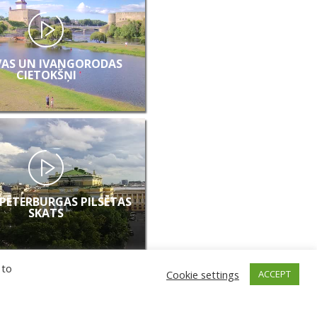
AS UN IVANGORODAS
CIETOKŠŅI
PĒTERBURGAS PILSĒTAS
SKATS
 to
Cookie settings
ACCEPT