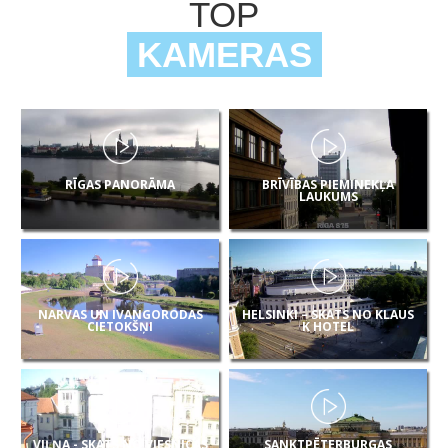
TOP
KAMERAS
RĪGAS PANORĀMA
BRĪVĪBAS PIEMINEKĻA
LAUKUMS
NARVAS UN IVANGORODAS
HELSINKI – SKATS NO KLAUS
CIETOKŠŅI
K HOTEL
VIĻŅA - SKATS NO VIESNĪCAS
SANKTPĒTERBURGAS