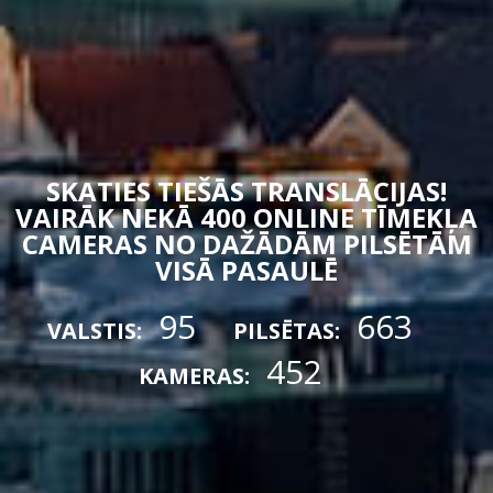
SKATIES TIEŠĀS TRANSLĀCIJAS!
VAIRĀK NEKĀ 400 ONLINE TĪMEKĻA
CAMERAS NO DAŽĀDĀM PILSĒTĀM
VISĀ PASAULĒ
95
663
VALSTIS:
PILSĒTAS:
452
KAMERAS: