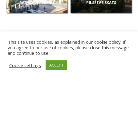
RAMADA/IMPERIAL
PILSĒTAS SKATS
This site uses cookies, as explained in our cookie policy. If
you agree to our use of cookies, please close this message
and continue to use.
JAUNAS
Cookie settings
ACCEPT
KAMERAS
KARVJAS PLUDMALE
TIRGU ŽIU