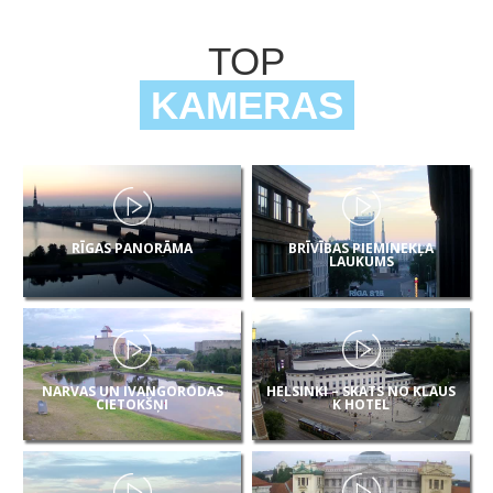
TOP
KAMERAS
RĪGAS PANORĀMA
BRĪVĪBAS PIEMINEKĻA
LAUKUMS
NARVAS UN IVANGORODAS
HELSINKI – SKATS NO KLAUS
CIETOKŠŅI
K HOTEL