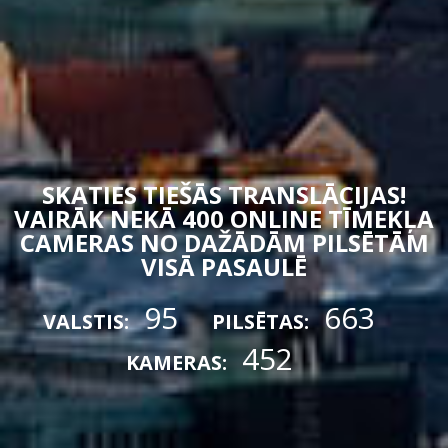
SKATIES TIEŠĀS TRANSLĀCIJAS!
VAIRĀK NEKĀ 400 ONLINE TĪMEKĻA
CAMERAS NO DAŽĀDĀM PILSĒTĀM
VISĀ PASAULĒ
95
663
VALSTIS:
PILSĒTAS:
452
KAMERAS: