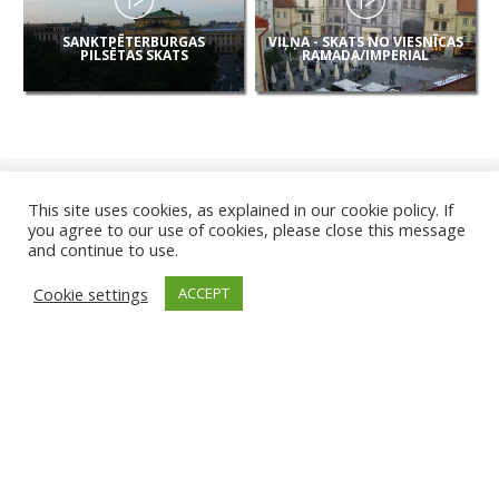
SANKTPĒTERBURGAS
VIĻŅA - SKATS NO VIESNĪCAS
PILSĒTAS SKATS
RAMADA/IMPERIAL
This site uses cookies, as explained in our cookie policy. If
you agree to our use of cookies, please close this message
and continue to use.
JAUNAS
Cookie settings
ACCEPT
KAMERAS
KARVJAS PLUDMALE
TIRGU ŽIU