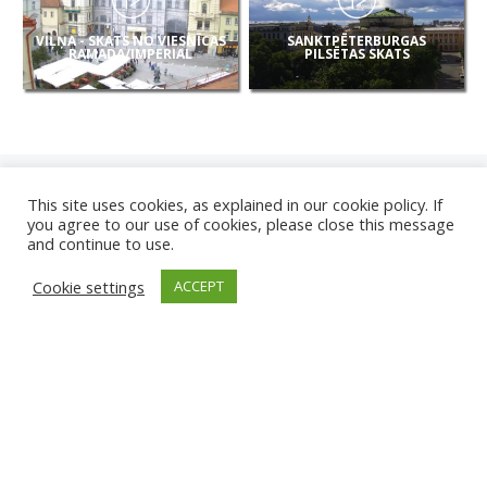
VIĻŅA - SKATS NO VIESNĪCAS
SANKTPĒTERBURGAS
RAMADA/IMPERIAL
PILSĒTAS SKATS
This site uses cookies, as explained in our cookie policy. If
you agree to our use of cookies, please close this message
and continue to use.
JAUNAS
Cookie settings
ACCEPT
KAMERAS
KARVJAS PLUDMALE
TIRGU ŽIU