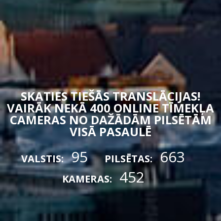
SKATIES TIEŠĀS TRANSLĀCIJAS!
VAIRĀK NEKĀ 400 ONLINE TĪMEKĻA
CAMERAS NO DAŽĀDĀM PILSĒTĀM
VISĀ PASAULĒ
95
663
VALSTIS:
PILSĒTAS:
452
KAMERAS: