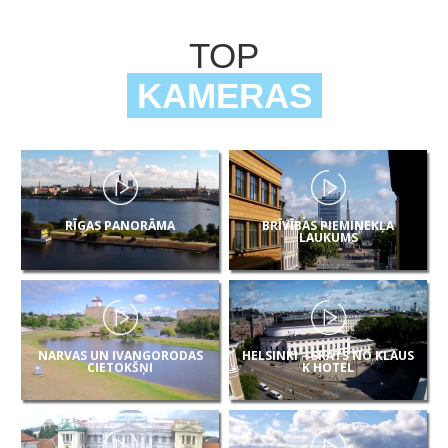
TOP
KAMERAS
RĪGAS PANORĀMA
BRĪVĪBAS PIEMINEKĻA
LAUKUMS
NARVAS UN IVANGORODAS
HELSINKI – SKATS NO KLAUS
CIETOKŠŅI
K HOTEL