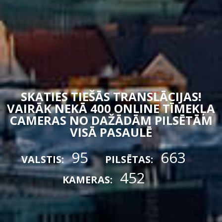
SKATIES TIEŠĀS TRANSLĀCIJAS!
VAIRĀK NEKĀ 400 ONLINE TĪMEKĻA
CAMERAS NO DAŽĀDĀM PILSĒTĀM
VISĀ PASAULĒ
95
663
VALSTIS:
PILSĒTAS:
452
KAMERAS: