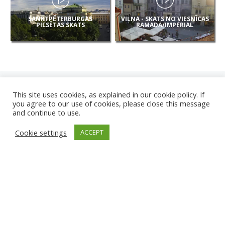
SANKTPĒTERBURGAS
VIĻŅA - SKATS NO VIESNĪCAS
PILSĒTAS SKATS
RAMADA/IMPERIAL
This site uses cookies, as explained in our cookie policy. If
you agree to our use of cookies, please close this message
and continue to use.
JAUNAS
Cookie settings
ACCEPT
KAMERAS
KARVJAS PLUDMALE
TIRGU ŽIU