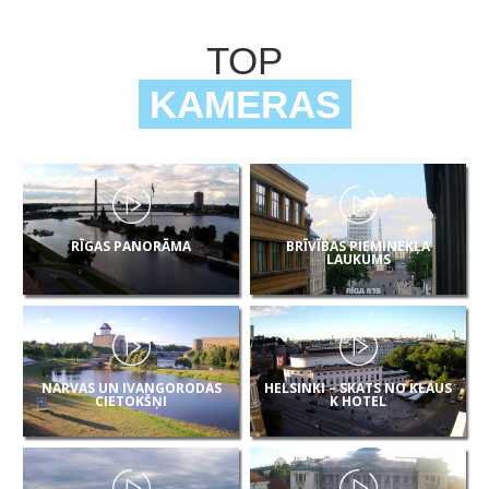
TOP
KAMERAS
RĪGAS PANORĀMA
BRĪVĪBAS PIEMINEKĻA
LAUKUMS
NARVAS UN IVANGORODAS
HELSINKI – SKATS NO KLAUS
CIETOKŠŅI
K HOTEL