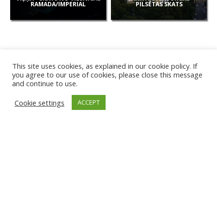
RAMADA/IMPERIAL
PILSĒTAS SKATS
This site uses cookies, as explained in our cookie policy. If
you agree to our use of cookies, please close this message
and continue to use.
JAUNAS
Cookie settings
ACCEPT
KAMERAS
KARVJAS PLUDMALE
TIRGU ŽIU