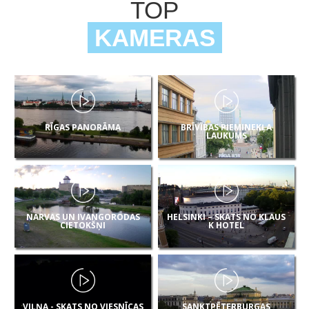
TOP
KAMERAS
RĪGAS PANORĀMA
BRĪVĪBAS PIEMINEKĻA
LAUKUMS
NARVAS UN IVANGORODAS
HELSINKI – SKATS NO KLAUS
CIETOKŠŅI
K HOTEL
VIĻŅA - SKATS NO VIESNĪCAS
SANKTPĒTERBURGAS