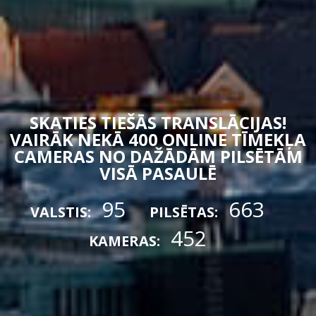
SKATIES TIEŠĀS TRANSLĀCIJAS!
VAIRĀK NEKĀ 400 ONLINE TĪMEKĻA
CAMERAS NO DAŽĀDĀM PILSĒTĀM
VISĀ PASAULĒ
95
663
VALSTIS:
PILSĒTAS:
452
KAMERAS: