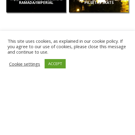
RAMADA/IMPERIAL
PILSĒTAS SKATS
This site uses cookies, as explained in our cookie policy. If
you agree to our use of cookies, please close this message
and continue to use.
JAUNAS
Cookie settings
ACCEPT
KAMERAS
KARVJAS PLUDMALE
TIRGU ŽIU