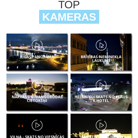
TOP
KAMERAS
RĪGAS PANORĀMA
BRĪVĪBAS PIEMINEKĻA
LAUKUMS
NARVAS UN IVANGORODAS
HELSINKI – SKATS NO KLAUS
CIETOKŠŅI
K HOTEL
VIĻŅA - SKATS NO VIESNĪCAS
SANKTPĒTERBURGAS