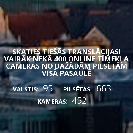
SKATIES TIEŠĀS TRANSLĀCIJAS!
VAIRĀK NEKĀ 400 ONLINE TĪMEKĻA
CAMERAS NO DAŽĀDĀM PILSĒTĀM
VISĀ PASAULĒ
95
663
VALSTIS:
PILSĒTAS:
452
KAMERAS: