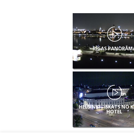
RĪGAS PANORĀM
HELSINKI – SKATS NO 
HOTEL