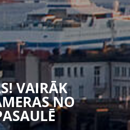
S! VAIRĀK
CAMERAS NO
PASAULĒ