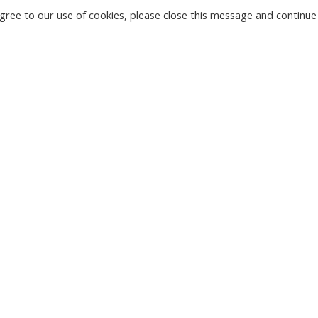
u agree to our use of cookies, please close this message and continue
JAUNAS
KAMERAS
LE
TIRGU ŽIU