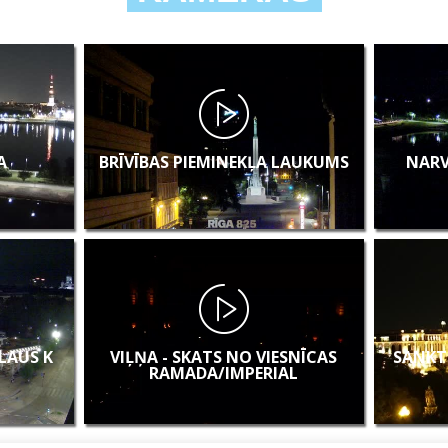
A
BRĪVĪBAS PIEMINEKĻA LAUKUMS
NARV
KLAUS K
VIĻŅA - SKATS NO VIESNĪCAS
SANKT
RAMADA/IMPERIAL