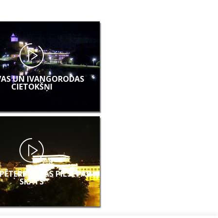
AS UN IVANGORODAS
CIETOKŠŅI
PĒTERBURGAS PILSĒTAS
SKATS