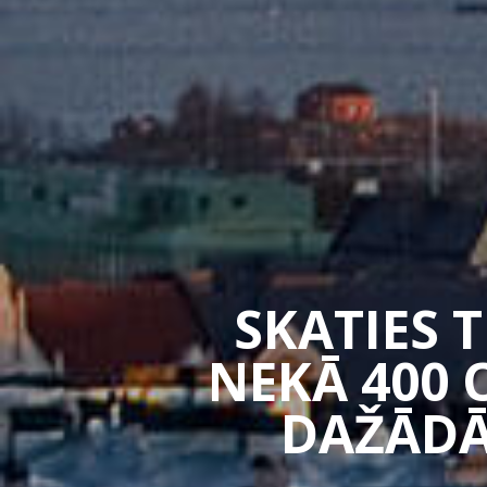
SKATIES 
NEKĀ 400 
DAŽĀDĀ