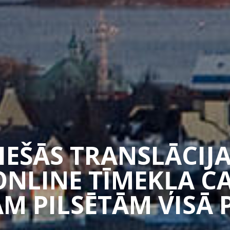
TIEŠĀS TRANSLĀCIJA
ONLINE TĪMEKĻA 
M PILSĒTĀM VISĀ 