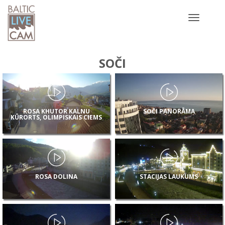
Toggle
navigatio
SOČI
ROSA KHUTOR KALNU
SOČI PANORĀMA
KŪRORTS, OLIMPISKAIS CIEMS
ROSA DOLINA
STACIJAS LAUKUMS