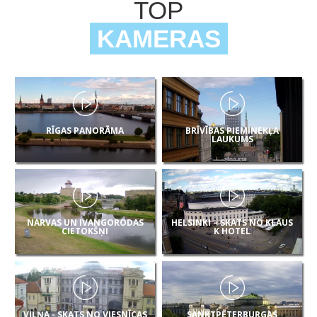
TOP
KAMERAS
RĪGAS PANORĀMA
BRĪVĪBAS PIEMINEKĻA
LAUKUMS
NARVAS UN IVANGORODAS
HELSINKI – SKATS NO KLAUS
CIETOKŠŅI
K HOTEL
VIĻŅA - SKATS NO VIESNĪCAS
SANKTPĒTERBURGAS