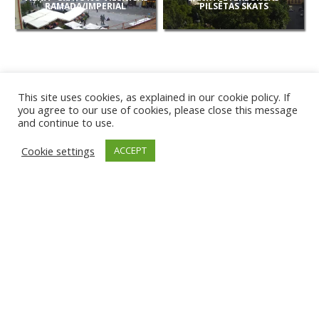
RAMADA/IMPERIAL
PILSĒTAS SKATS
This site uses cookies, as explained in our cookie policy. If
you agree to our use of cookies, please close this message
and continue to use.
JAUNAS
Cookie settings
ACCEPT
KAMERAS
KARVJAS PLUDMALE
TIRGU ŽIU