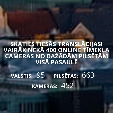
SKATIES TIEŠĀS TRANSLĀCIJAS!
VAIRĀK NEKĀ 400 ONLINE TĪMEKĻA
CAMERAS NO DAŽĀDĀM PILSĒTĀM
VISĀ PASAULĒ
95
663
VALSTIS:
PILSĒTAS:
452
KAMERAS: