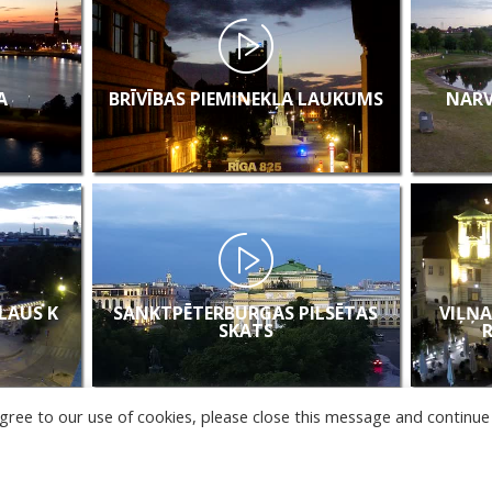
A
BRĪVĪBAS PIEMINEKĻA LAUKUMS
NARV
KLAUS K
SANKTPĒTERBURGAS PILSĒTAS
VIĻŅA
SKATS
u agree to our use of cookies, please close this message and continue