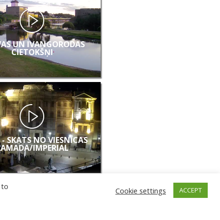
AS UN IVANGORODAS
CIETOKŠŅI
 - SKATS NO VIESNĪCAS
RAMADA/IMPERIAL
 to
Cookie settings
ACCEPT