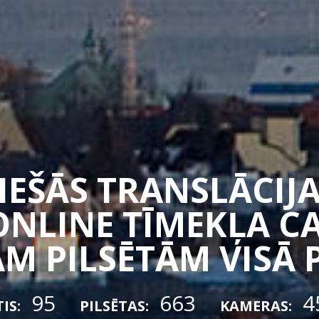
TIEŠĀS TRANSLĀCIJA
ONLINE TĪMEKĻA 
M PILSĒTĀM VISĀ 
95
663
4
IS:
PILSĒTAS:
KAMERAS: