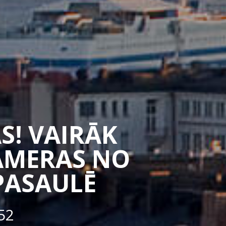
S! VAIRĀK
CAMERAS NO
PASAULĒ
52