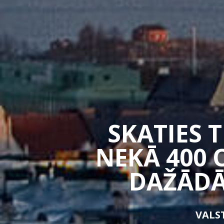
SKATIES 
NEKĀ 400 
DAŽĀDĀ
VALST