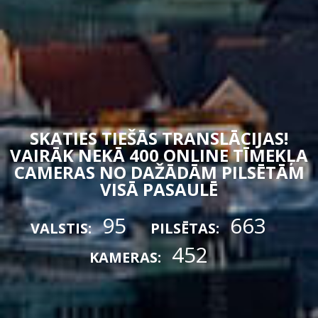
SKATIES TIEŠĀS TRANSLĀCIJAS!
VAIRĀK NEKĀ 400 ONLINE TĪMEKĻA
CAMERAS NO DAŽĀDĀM PILSĒTĀM
VISĀ PASAULĒ
95
663
VALSTIS:
PILSĒTAS:
452
KAMERAS: