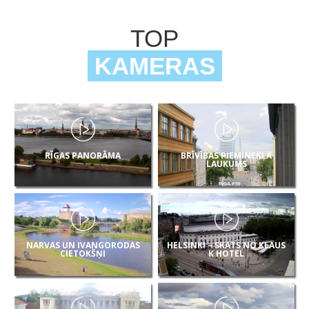
TOP
KAMERAS
RĪGAS PANORĀMA
BRĪVĪBAS PIEMINEKĻA
LAUKUMS
NARVAS UN IVANGORODAS
HELSINKI – SKATS NO KLAUS
CIETOKŠŅI
K HOTEL