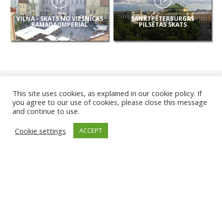
VIĻŅA - SKATS NO VIESNĪCAS
SANKTPĒTERBURGAS
RAMADA/IMPERIAL
PILSĒTAS SKATS
This site uses cookies, as explained in our cookie policy. If
you agree to our use of cookies, please close this message
and continue to use.
JAUNAS
Cookie settings
ACCEPT
KAMERAS
KARVJAS PLUDMALE
TIRGU ŽIU