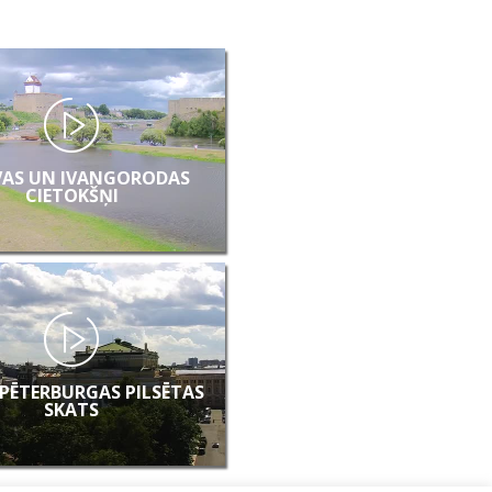
AS UN IVANGORODAS
CIETOKŠŅI
PĒTERBURGAS PILSĒTAS
SKATS