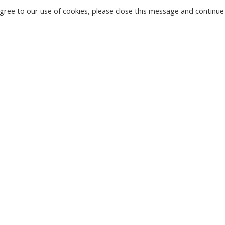
u agree to our use of cookies, please close this message and continue
JAUNAS
KAMERAS
LE
TIRGU ŽIU