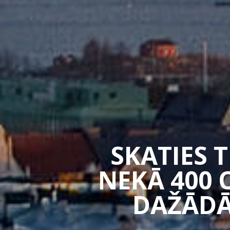
SKATIES 
NEKĀ 400 
DAŽĀDĀ