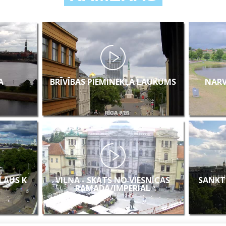
A
BRĪVĪBAS PIEMINEKĻA LAUKUMS
NARV
KLAUS K
VIĻŅA - SKATS NO VIESNĪCAS
SANKT
RAMADA/IMPERIAL