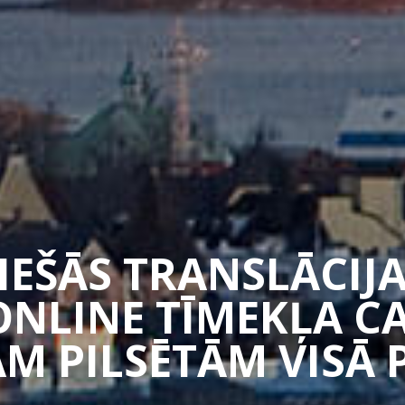
TIEŠĀS TRANSLĀCIJA
ONLINE TĪMEKĻA 
M PILSĒTĀM VISĀ 