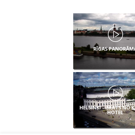
RĪGAS PANORĀM
HELSINKI – SKATS NO 
HOTEL