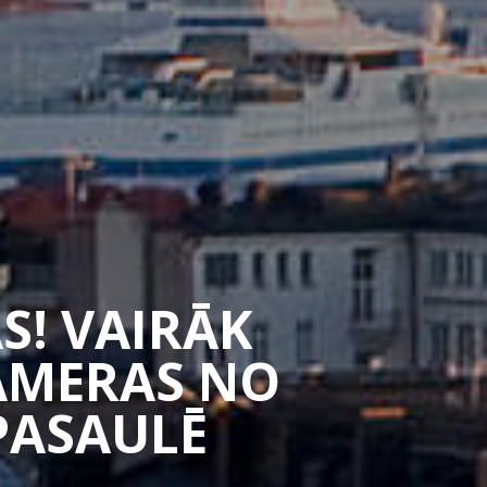
S! VAIRĀK
CAMERAS NO
PASAULĒ